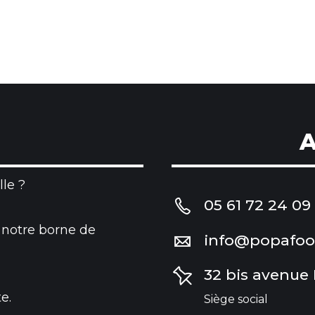
A
le ?
05 61 72 24 09
 notre borne de
info@popafo
32 bis avenue
e.
Siège social