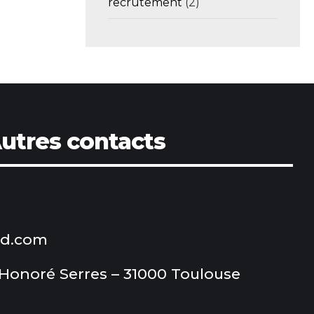
recrutement
(2)
utres contacts
od.com
 Honoré Serres – 31000 Toulouse