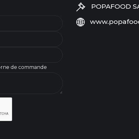
POPAFOOD SAS 
www.popafoo
orne de commande