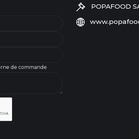
POPAFOOD SAS 
www.popafoo
orne de commande