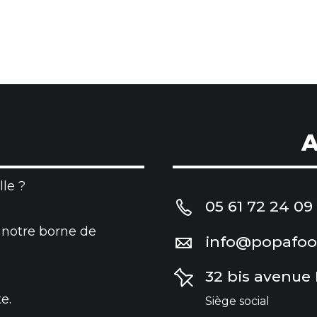
A
le ?
05 61 72 24 09
 notre borne de
info@popafo
32 bis avenue
e.
Siège social