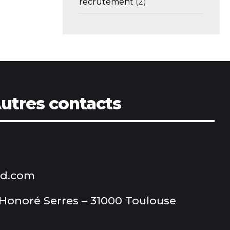
recrutement
(2)
utres contacts
od.com
 Honoré Serres – 31000 Toulouse