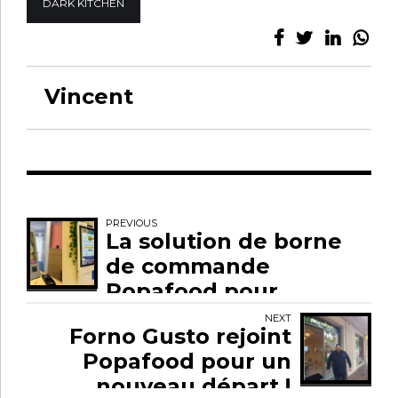
DARK KITCHEN
Vincent
PREVIOUS
La solution de borne
de commande
Popafood pour
restaurant
NEXT
Forno Gusto rejoint
Popafood pour un
nouveau départ !