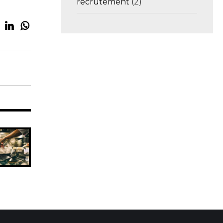
recrutement
(2)