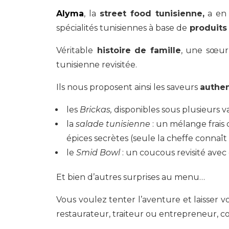
Alyma
, la
street food tunisienne,
a en 
spécialités tunisiennes à base de
produits 
Véritable
histoire de famille
, une sœur 
tunisienne revisitée.
Ils nous proposent ainsi les saveurs
authe
les
Brickas,
disponibles sous plusieurs v
la
salade tunisienne
: un mélange frais
épices secrètes (seule la cheffe connaît 
le
Smid Bowl
: un coucous revisité avec
Et bien d’autres surprises au menu…
Vous voulez tenter l’aventure et laisser v
restaurateur, traiteur ou entrepreneur, c