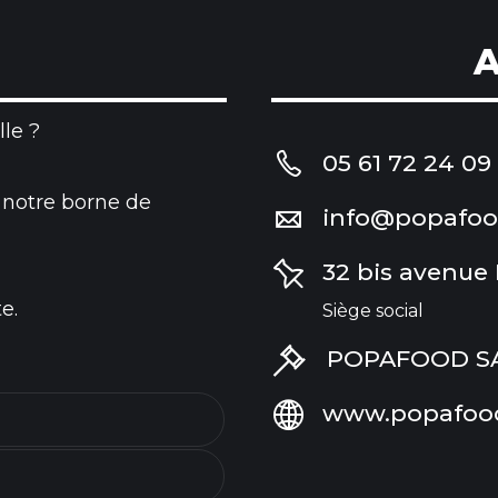
A
le ?
05 61 72 24 09
 notre borne de
info@popafo
32 bis avenue
e.
Siège social
POPAFOOD SAS 
www.popafoo