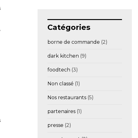
s
Catégories
e
borne de commande
(2)
dark kitchen
(9)
foodtech
(3)
Non classé
(1)
Nos restaurants
(5)
partenaires
(1)
s
presse
(2)